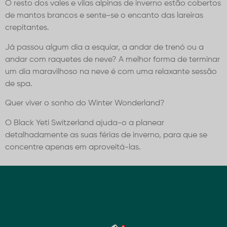
O resto dos vales e vilas alpinas de inverno estão cobertos
de mantos brancos e sente-se o encanto das lareiras
crepitantes.
Já passou algum dia a esquiar, a andar de trenó ou a
andar com raquetes de neve? A melhor forma de terminar
um dia maravilhoso na neve é ​​​​com uma relaxante sessão
de spa.
Quer viver o sonho do Winter Wonderland?
O Black Yeti Switzerland ajuda-o a planear
detalhadamente as suas férias de inverno, para que se
concentre apenas em aproveitá-las.